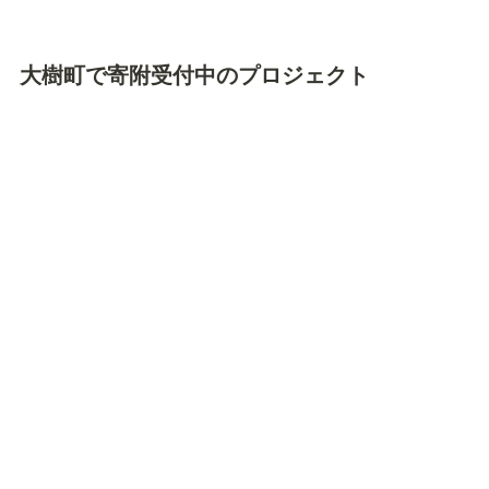
大樹町で寄附受付中のプロジェクト
参考：
大樹町再生可能エネルギー導入計画
https://www.town.taiki.hokkaido.jp/soshiki/kikaku/kikaku/re
newable_energy_keikaku.html
インターステラテクノロジズ株式会社　プレスリリース
https://prtimes.jp/main/html/rd/p/000000052.000043667.ht
ml
エアウォーター株式会社　未利用バイオガスを活用した
LNG代替・CO2フリー燃料「液化バイオメタン」を国内
初製造
https://www.awi.co.jp/ja/special/special-
36412492826006576455.html