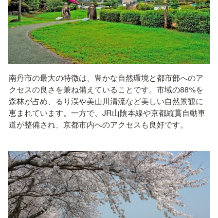
南丹市の最大の特徴は、豊かな自然環境と都市部へのア
クセスの良さを兼ね備えていることです。市域の88%を
森林が占め、るり渓や美山川清流など美しい自然景観に
恵まれています。一方で、JR山陰本線や京都縦貫自動車
道が整備され、京都市内へのアクセスも良好です。