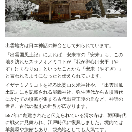
出雲地方は日本神話の舞台として知られています。
『出雲国風土記』によれば、安来市の「安来」も、この
地を訪れたスサノオノミコトが「我が御心は安平（や
す）けくなりぬ」といったことから「安来（やすぎ）」
と言われるようになったと伝えられています。
イザナミノミコトを祀る比婆山久米神社や、『出雲国風
土記』にも記載される能義神社、弥生時代から古墳時代
にかけての墳墓が集まる古代出雲王陵の丘など、神話の
世界、古代の歴史の世界が広がります。
587年に創建されたと伝えられている清水寺は、戦国時代
に戦火に見舞われ、江戸時代に復興しました。境内では
羊羹屋や旅館もあり、観光地としても人気です。