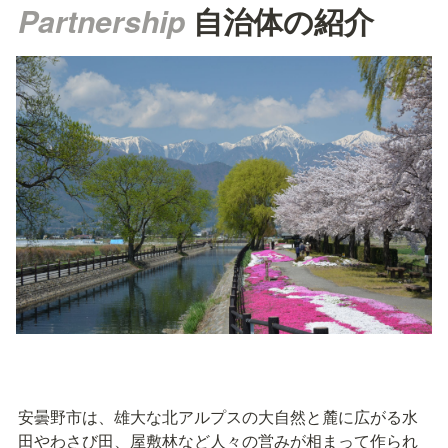
Partnership 
自治体の
紹介
安曇野市は、雄大な北アルプスの大自然と麓に広がる水
田やわさび田、屋敷林など人々の営みが相まって作られ