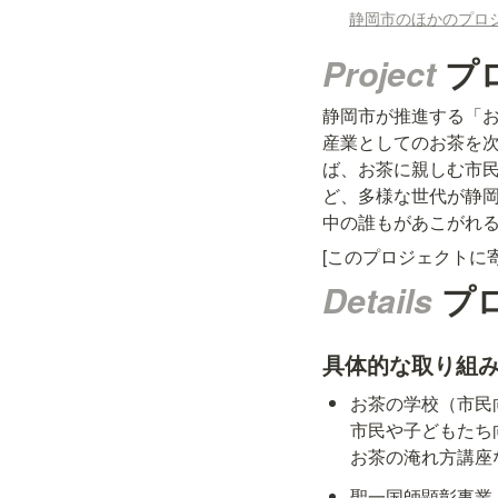
静岡市のほかのプロ
Project 
プ
静岡市が推進する「
産業としてのお茶を
ば、お茶に親しむ市
ど、多様な世代が静岡
中の誰もがあこがれ
[このプロジェクトに
Details 
プ
具体的な取り組
お茶の学校（市民
市民や子どもたち
お茶の淹れ方講座
聖一国師顕彰事業
