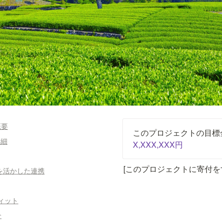
概要
詳細
X,XXX,XXX円
[このプロジェクトに寄付を
を活かした連携
フィット
介