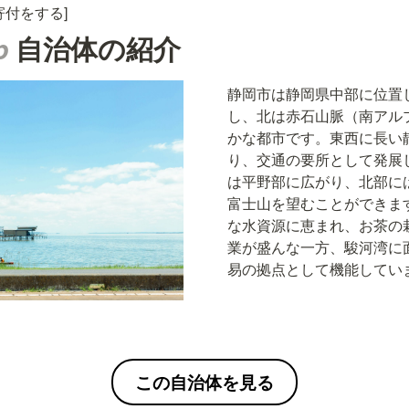
寄付をする]
p 
自治体の
紹介
静岡市は静岡県中部に位置
し、北は赤石山脈（南アル
かな都市です。東西に長い
り、交通の要所として発展
は平野部に広がり、北部に
富士山を望むことができま
な水資源に恵まれ、お茶の
業が盛んな一方、駿河湾に
易の拠点として機能してい
この自治体を見る