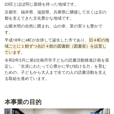
23区とほぼ同じ面積を持った地域です。
京都市、福井県、滋賀県、兵庫県に隣接して古くは京の
都を支えてきた文化豊かな地域です。
山紫水明の自然に囲まれ、山の幸、里の実りも豊かで
す。
平成18年に4町が合併して誕生した市であり、
旧４町の地
域ごとに１館ずつ合計４館の図書館（図書室）を設置し
ています
。
令和2年3月に第2次南丹市子どもの読書活動推進計画を策
定し、「生涯にわたって心豊かに学び続ける力」を育む
ための、子どもから大人まで全ての人の読書活動を支え
る取組を進めています。
本事業の目的