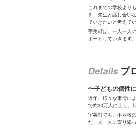
これまでの学校より
を、先生と話し合い
ていきたいと考えて
宇美町は、一人一人
ポートしていきます
Details 
プ
〜子どもの個性
近年、様々な事情に
で約30万人に上り、
宇美町でも、不登校
た一人一人に寄り添