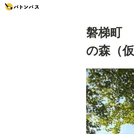
磐梯町
の森（