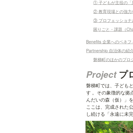
① 子どもが主役の「
② 教育現場との強力
③ プロフェッショナ
困りごと・課題（Chal
Benefits 企業へのベネ
Partnership 自治体の紹
磐梯町のほかのプロ
Project 
プ
磐梯町では、子ども
す 。その象徴的な拠
んだいの森（仮）」を
ここは、完成された公
し続ける「永遠に未完