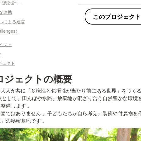
思想設計」
な連携
このプロジェクト
ルによる運営
lenges）
フィット
介
ジェクト
ロジェクトの概要
と大人が共に「多様性と包摂性が当たり前にある世界」をつく
点として、田んぼや水路、放棄地が混ざり合う自然豊かな環境
整備します 。

園ではありません 。子どもたちが自ら考え、装飾や付属物を
」の秘密基地です 。