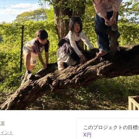
概要
のポイント
X円