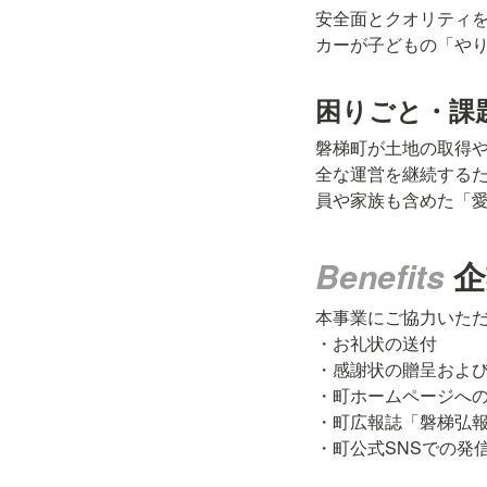
安全面とクオリティ
カーが子どもの「やり
困りごと・課題（
磐梯町が土地の取得
全な運営を継続するた
員や家族も含めた「
Benefits 
企
本事業にご協力いただ
・お礼状の送付

・感謝状の贈呈および
・町ホームページへの
・町広報誌「磐梯弘報
・町公式SNSでの発