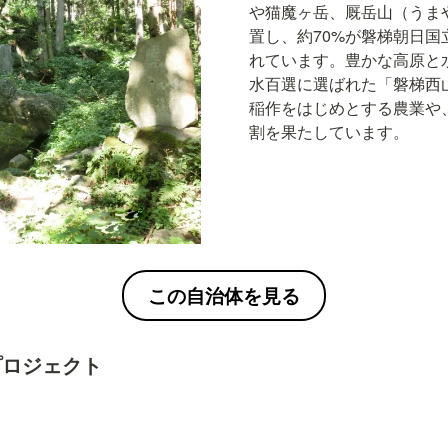
や猫魔ヶ岳、厩岳山（うま
置し、約70%が磐梯朝日国
れています。豊かな高原と
水百選に選ばれた「磐梯西
稲作をはじめとする農業や
割を果たしています。
この自治体を見る
プロジェクト