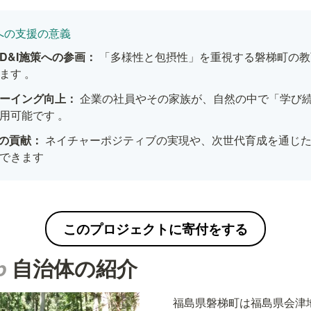
への支援の意義
D&I施策への参画：
 「多様性と包摂性」を重視する磐梯町の
ます 。
ーイング向上：
 企業の社員やその家族が、自然の中で「学び
用可能です 。
への貢献：
 ネイチャーポジティブの実現や、次世代育成を通じ
できます
このプロジェクトに寄付をする
p 
自治体の
紹介
福島県磐梯町は福島県会津