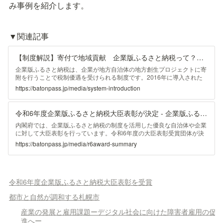
み事例を紹介します。
▼関連記事
【制度解説】寄付で地域貢献 企業版ふるさと納税って？わかりやすく解説！ - 企業版ふるさと納税バトンパス
企業版ふるさと納税は、企業が地方自治体の地方創生プロジェクトに寄
附を行うことで税制優遇を受けられる制度です。2016年に導入された
この仕組みは、企業の社会貢献と地方の活性化を同時に促進することを
https://batonpass.jp/media/system-introduction
目的としていますが、どのような制度なのでしょうか。今回は、企業版
ふるさと納税の制度について詳しくご紹介します。
令和6年度企業版ふるさと納税大臣表彰が決定 - 企業版ふるさと納税バトンパス
内閣府では、企業版ふるさと納税の制度を活用した優良な自治体や企業
に対して大臣表彰を行っています。令和6年度の大臣表彰受賞団体が決
まり、2024年12月には授賞式も行われました。今回は、令和6年度企業
https://batonpass.jp/media/r6award-summary
版ふるさと納税大臣表彰を受賞した団体の概要についてご紹介します。
令和6年度企業版ふるさと納税大臣表彰を受賞
都市と自然が調和する札幌市
産業の発展と雇用課題ーデジタル社会に向けた障害者雇用の促
進へー