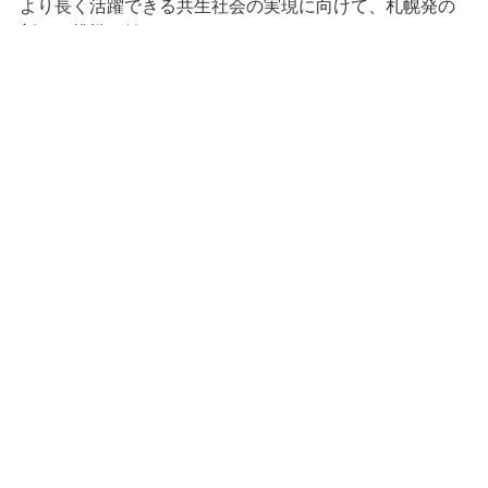
より長く活躍できる共生社会の実現に向けて、札幌発の
新たな挑戦が始まっています。
▼そのほかの令和6年度大臣表彰受賞事例
【自治体】
【事例紹介】秋田県秋田市の映画を活用した企業版ふるさと納税の事例―令和６年度大臣表彰受賞― - 企業版ふるさと納税バトンパス
企業版ふるさと納税とは、企業が地方自治体に寄付を行うと税制優遇を
受けられる仕組みで、2016年にスタートしました。制度を通じて、全
国各地で様々な地域活性化の取り組みが行われています。内閣府では、
https://batonpass.jp/media/case-of-akita-city
2018年度から特に優れた成果を出した自治体と企業を表彰しており、
2024年12月には、今年度の表彰式が開催されました。この記事では、
【企業】
表彰された自治体の1つである秋田県秋田市の映画を活用した事例を紹
介します。
【事例紹介】エア・ウォーター北海道株式会社の企業版ふるさと納税の取り組み―令和６年度大臣表彰受賞― - 企業版ふるさと納税バトンパス
企業版ふるさと納税とは、企業が地方自治体に寄付を行うと税制優遇を
受けられる仕組みで、2016年にスタートしました。制度を通じて、全
国各地で様々な地域活性化の取り組みが行われています。内閣府では、
https://batonpass.jp/media/case-of-hokkaido-awi
2018年度から特に優れた成果を出した自治体と企業を表彰しており、
2024年12月には、今年度の表彰式が開催されました。この記事では、
表彰された企業の１つであるエア・ウォーター北海道株式会社の取り組