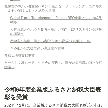
札幌市の障がい者支援へ向けた新たな一歩：トランス・コスモス
による企業版ふるさと納税の活用
Global Digital Transformation Partner-BPO企業としての成長
戦略
人材育成ノウハウを参考ー障がい者向けDXリスキリング講座
の構築ー
産学官が結集！障がい者DXスキル育成の"札幌モデル"
きめ細かな支援で高い満足度を実現
多様な地域貢献事業
自分らしく暮らせる共生社会の実現へ～障がい者活躍の新たな好
循環～
令和6年度企業版ふるさと納税大臣表
彰を受賞
2024年12月に、企業版ふるさと納税の大臣表彰式が行わ